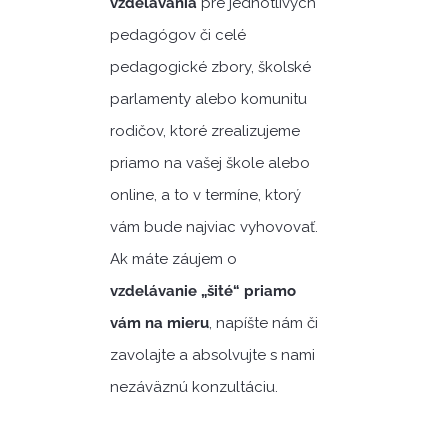
vzdelávania
pre jednotlivých
pedagógov či celé
pedagogické zbory, školské
parlamenty alebo komunitu
rodičov, ktoré zrealizujeme
priamo na vašej škole
alebo
online,
a to v termíne, ktorý
vám bude najviac vyhovovať.
Ak máte záujem o
vzdelávanie „šité“ priamo
vám na mieru
, napíšte nám či
zavolajte a absolvujte s nami
nezáväznú konzultáciu.