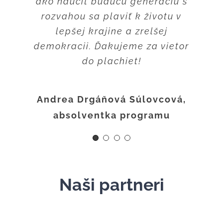
ako naučiť budúcu generáciu s
prácu – je to neskutočné. A
navždy vďačná… ❤️
najviac je pre mňa spätná väzba
rozvahou sa plaviť k životu v
Adriana Škarbová, absolventka
od mojich detí v škole. Prenášam
lepšej krajine a zrelšej
Júlia Krasová, absolventka programu
programu
demokracii. Ďakujeme za vietor
vašu energiu, nápady a tipy do
tried a deti to cítia!
do plachiet!
Jana Virágová, účastníčka programu
Andrea Drgáňová Súlovcová,
absolventka programu
Naši partneri