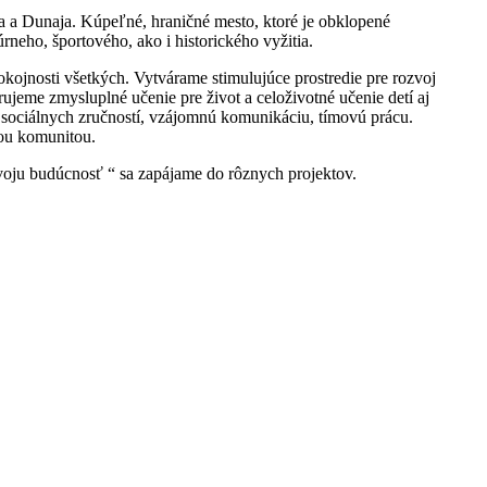
a a Dunaja. Kúpeľné, hraničné mesto, ktoré je obklopené
neho, športového, ako i historického vyžitia.
kojnosti všetkých. Vytvárame stimulujúce prostredie pre rozvoj
ujeme zmysluplné učenie pre život a celoživotné učenie detí aj
h sociálnych zručností, vzájomnú komunikáciu, tímovú prácu.
cou komunitou.
svoju budúcnosť
“ sa zapájame do rôznych projektov.