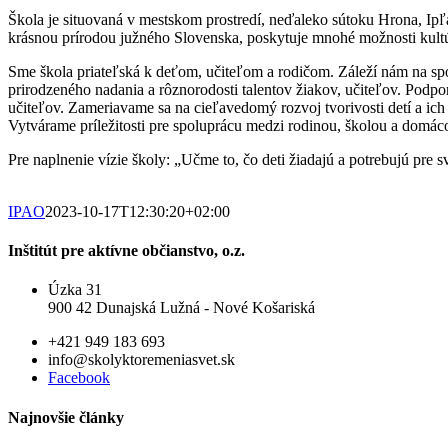
Škola je situovaná v mestskom prostredí, neďaleko sútoku Hrona, Ipľ
krásnou prírodou južného Slovenska, poskytuje mnohé možnosti kultúr
Sme škola priateľská k deťom, učiteľom a rodičom. Záleží nám na spo
prirodzeného nadania a rôznorodosti talentov žiakov, učiteľov. Podpor
učiteľov. Zameriavame sa na cieľavedomý rozvoj tvorivosti detí a ic
Vytvárame príležitosti pre spoluprácu medzi rodinou, školou a domá
Pre naplnenie vízie školy: „
Učme to, čo deti žiadajú a potrebujú pre 
IPAO
2023-10-17T12:30:20+02:00
Inštitút pre aktívne občianstvo, o.z.
Úzka 31
900 42 Dunajská Lužná - Nové Košariská
+421 949 183 693
info@skolyktoremeniasvet.sk
Facebook
Najnovšie články