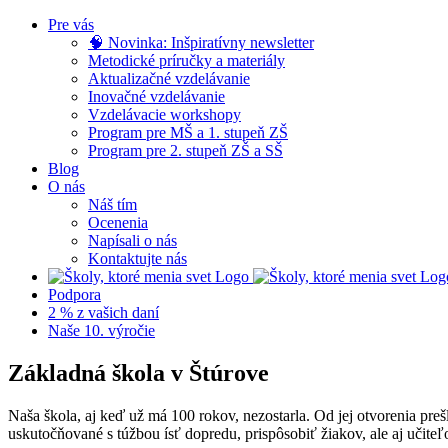
Skip
Pre vás
to
🧠 Novinka: Inšpiratívny newsletter
content
Metodické príručky a materiály
Aktualizačné vzdelávanie
Inovačné vzdelávanie
Vzdelávacie workshopy
Program pre MŠ a 1. stupeň ZŠ
Program pre 2. stupeň ZŠ a SŠ
Blog
O nás
Náš tím
Ocenenia
Napísali o nás
Kontaktujte nás
Podpora
2 % z vašich daní
Naše 10. výročie
Základná škola v Štúrove
Naša škola, aj keď už má 100 rokov, nezostarla. Od jej otvorenia pr
uskutočňované s túžbou ísť dopredu, prispôsobiť žiakov, ale aj uči