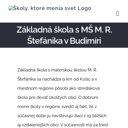
Skip
to
content
Základná škola s MŠ M. R.
Štefánika v Budimíri
Základná škola s materskou školou M. R.
Štefánika sa nachádza 9 km od Košíc a v
miestnom regióne pôsobí ako stredisková
škola pre deväť okolitých obcí. O dobrom
mene školy v regióne svedčí aj fakt, že v
súčasnej dobe ju navštevujú žiaci z 19 bližších
aj vzdialenejších obcí. V súčasnosti má 24 tried