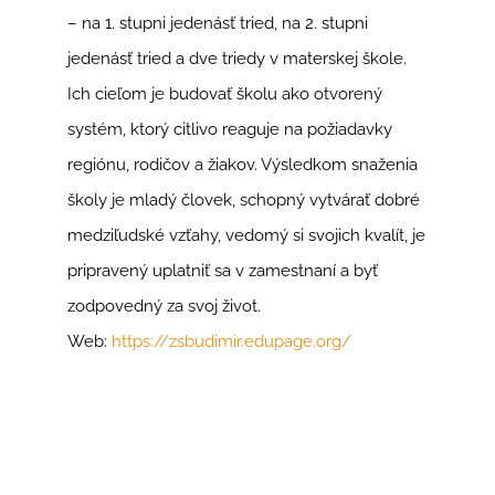
– na 1. stupni jedenásť tried, na 2. stupni
jedenásť tried a dve triedy v materskej škole.
Ich cieľom je budovať školu ako otvorený
systém, ktorý citlivo reaguje na požiadavky
regiónu, rodičov a žiakov. Výsledkom snaženia
školy je mladý človek, schopný vytvárať dobré
medziľudské vzťahy, vedomý si svojich kvalít, je
pripravený uplatniť sa v zamestnaní a byť
zodpovedný za svoj život.
Web:
https://zsbudimir.edupage.org/