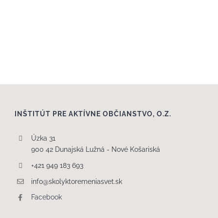
INŠTITÚT PRE AKTÍVNE OBČIANSTVO, O.Z.
Úzka 31
900 42 Dunajská Lužná - Nové Košariská
+421 949 183 693
info@skolyktoremeniasvet.sk
Facebook