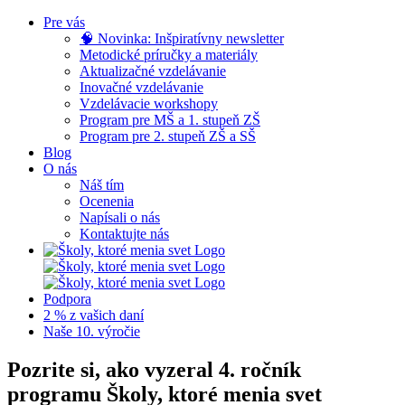
Skip
Pre vás
to
🧠 Novinka: Inšpiratívny newsletter
content
Metodické príručky a materiály
Aktualizačné vzdelávanie
Inovačné vzdelávanie
Vzdelávacie workshopy
Program pre MŠ a 1. stupeň ZŠ
Program pre 2. stupeň ZŠ a SŠ
Blog
O nás
Náš tím
Ocenenia
Napísali o nás
Kontaktujte nás
Podpora
2 % z vašich daní
Naše 10. výročie
Pozrite si, ako vyzeral 4. ročník
programu Školy, ktoré menia svet