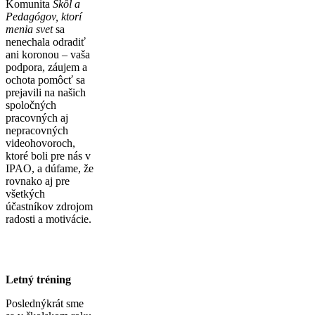
Komunita
Škôl a
Pedagógov, ktorí
menia svet
sa
nenechala odradiť
ani koronou – vaša
podpora, záujem a
ochota pomôcť sa
prejavili na našich
spoločných
pracovných aj
nepracovných
videohovoroch,
ktoré boli pre nás v
IPAO, a dúfame, že
rovnako aj pre
všetkých
účastníkov zdrojom
radosti a motivácie.
Letný tréning
Poslednýkrát sme