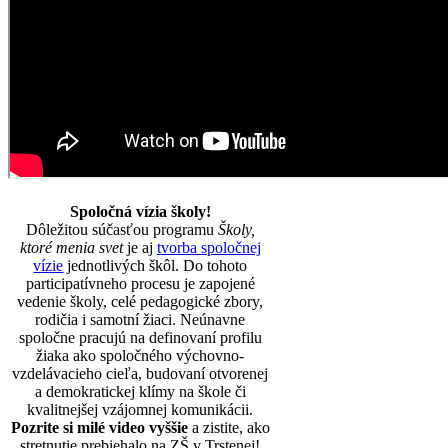
Spoločná vízia školy!
Dôležitou súčasťou programu
Školy,
ktoré menia svet
je aj
tvorba spoločnej
vízie
jednotlivých škôl. Do tohoto
participatívneho procesu je zapojené
vedenie školy, celé pedagogické zbory,
rodičia i samotní žiaci. Neúnavne
spoločne pracujú na definovaní profilu
žiaka ako spoločného výchovno-
vzdelávacieho cieľa, budovaní otvorenej
a demokratickej klímy na škole či
kvalitnejšej vzájomnej komunikácii.
Pozrite si milé video vyššie
a zistite, ako
stretnutie prebiehalo na ZŠ v Trstenej!