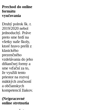
Prechod do online
formátu
vyučovania
Druhý polrok šk. r.
2019/2020 nebol
jednoduchý. Práve
preto sme hrdí na
všetky naše školy,
ktoré hravo prešli z
klasického
prezenčného
vzdelávania do jeho
dištančnej formy a
sme vďační za to,
že využili tento
priestor na rozvoj
mäkkých zručností
a občianskych
kompetencií žiakov.
(Ne)pracovné
online stretnutia