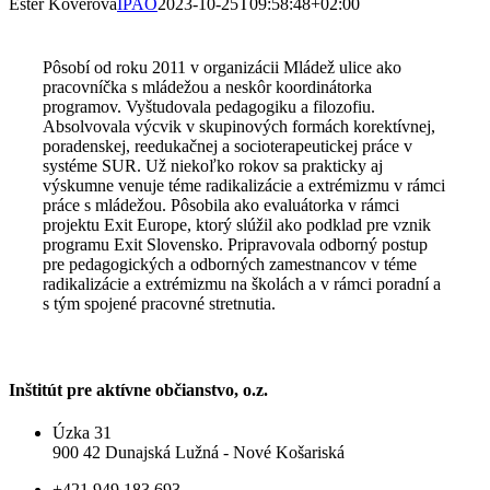
Ester Köverová
IPAO
2023-10-25T09:58:48+02:00
Pôsobí od roku 2011 v organizácii Mládež ulice ako
pracovníčka s mládežou a neskôr koordinátorka
programov. Vyštudovala pedagogiku a filozofiu.
Absolvovala výcvik v skupinových formách korektívnej,
poradenskej, reedukačnej a socioterapeutickej práce v
systéme SUR. Už niekoľko rokov sa prakticky aj
výskumne venuje téme radikalizácie a extrémizmu v rámci
práce s mládežou. Pôsobila ako evaluátorka v rámci
projektu Exit Europe, ktorý slúžil ako podklad pre vznik
programu Exit Slovensko. Pripravovala odborný postup
pre pedagogických a odborných zamestnancov v téme
radikalizácie a extrémizmu na školách a v rámci poradní a
s tým spojené pracovné stretnutia.
Inštitút pre aktívne občianstvo, o.z.
Úzka 31
900 42 Dunajská Lužná - Nové Košariská
+421 949 183 693