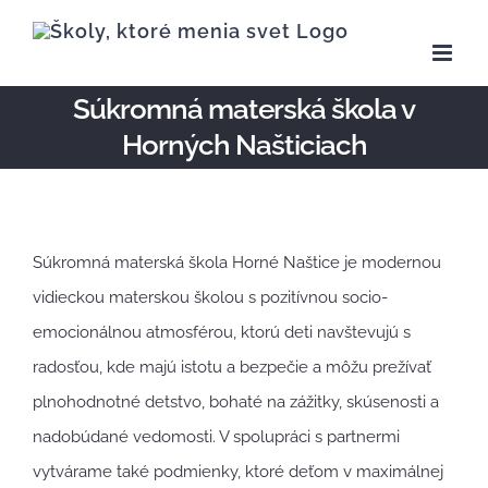
Skip
to
content
Súkromná materská škola v
Horných Našticiach
Súkromná materská škola Horné Naštice je modernou
vidieckou materskou školou s pozitívnou socio-
emocionálnou atmosférou, ktorú deti navštevujú s
radosťou, kde majú istotu a bezpečie a môžu prežívať
plnohodnotné detstvo, bohaté na zážitky, skúsenosti a
nadobúdané vedomosti. V spolupráci s partnermi
vytvárame také podmienky, ktoré deťom v maximálnej