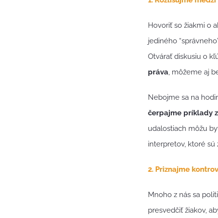
Hovoriť so žiakmi o 
jediného “správneho
Otvárať diskusiu o k
práva
, môžeme aj be
Nebojme sa na hodiná
čerpajme príklady z
udalostiach môžu byť
interpretov, ktoré s
2. Priznajme kontro
Mnoho z nás sa poli
presvedčiť žiakov, ab