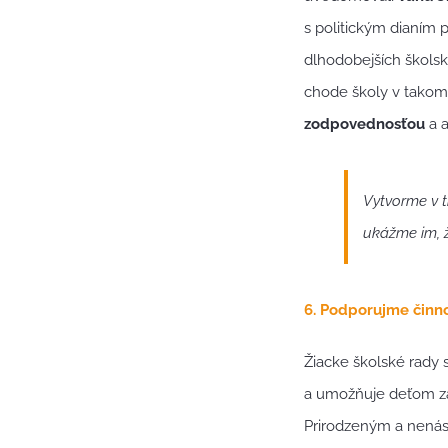
s politickým dianím 
dlhodobejších školsk
chode školy v takom
zodpovednosťou
a a
Vytvorme v t
ukážme im, ž
6. Podporujme činno
Žiacke školské rady 
a umožňuje deťom zaž
Prirodzeným a nenás