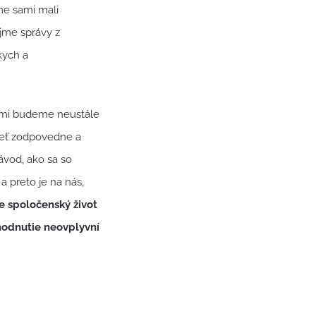
me sami mali
ajme správy z
kych a
rými budeme neustále
ieť zodpovedne a
vod, ako sa so
a preto je na nás,
e spoločenský život
zhodnutie neovplyvní