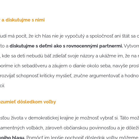
 a diskutujme s nimi
udí má pocit, že ich hlas nie je vypočutý a spoločnosť ani štát sa 
to a
diskutujme s deťmi ako s rovnocennými partnermi.
Vytvor
 kde sa deti nebudú báť zdieľať svoje názory a ukážme im, že na n
oríme ich sebadôveru a záujem o dianie okolo seba, navyše pro
zvíjať schopnosť kriticky myslieť, zručne argumentovať a hodnoti
ií.
ozumieť dôsledkom voľby
ou života v demokratickej krajine je možnosť vybrať si. Táto možn
amentných voľbách, zároveň občianskou povinnosťou a je dôležité
vojho hlasu.
Pomôcť im lepšie pochopiť dôsledok voľby môžeme aj