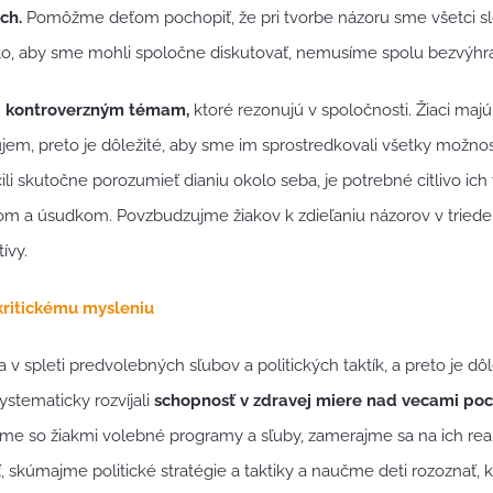
ch.
Pomôžme deťom pochopiť, že pri tvorbe názoru sme všetci s
to, aby sme mohli spoločne diskutovať, nemusíme spolu bezvýhra
i kontroverzným témam,
ktoré rezonujú v spoločnosti. Žiaci maj
ujem, preto je dôležité, aby sme im sprostredkovali všetky možnos
li skutočne porozumieť dianiu okolo seba, je potrebné citlivo ich
m a úsudkom. Povzbudzujme žiakov k zdieľaniu názorov v tried
tívy.
kritickému mysleniu
a v spleti predvolebných sľubov a politických taktík, a preto je dô
stematicky rozvíjali
schopnosť v zdravej miere nad vecami poc
me so žiakmi volebné programy a sľuby, zamerajme sa na ich real
 skúmajme politické stratégie a taktiky a naučme deti rozoznať, k