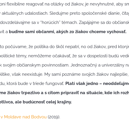
í flexibilne reagovať na otázky od žiakov, je nevyhnutné, aby s
 aktuálnych udalostiach. Sledujme preto spoločenské dianie, čít
 dovzdelávajme sa v “horúcich” témach. Zapájajme sa do občians
vít a
buďme sami občanmi, akých zo žiakov chceme vychovať.
o počúvame, že politika do škôl nepatrí, no od žiakov, pred kto
 politické témy, nemôžeme očakávať, že sa v dospelosti budú ved
k svojim občianskym povinnostiam. Jednoznačný a univerzálny ná
litike, však neexistuje. My sami poznáme svojich žiakov najlepšie, 
du, ktorá bude v triede fungovať.
Platí však jedno – neoddeľujm
e žiakov trpezlivo a s citom pripraviť na situácie, kde ich ro
tlivca, ale budúcnosť celej krajiny.
a v Moldave nad Bodvou
(2019).