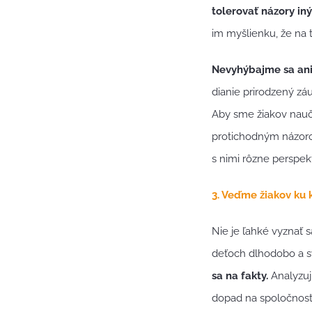
tolerovať názory iný
im myšlienku, že na 
Nevyhýbajme sa an
dianie prirodzený zá
Aby sme žiakov nauči
protichodným názoro
s nimi rôzne perspek
3. Veďme žiakov ku 
Nie je ľahké vyznať s
deťoch dlhodobo a sy
sa na fakty.
Analyzuj
dopad na spoločnosť,