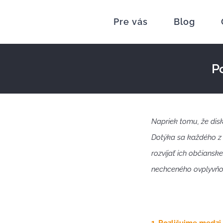
Skip
Pre vás
Blog
to
content
Po
Napriek tomu, že disk
Dotýka sa každého z
rozvíjať ich občianske
nechceného ovplyvňo
1. Rozlišujme medzi