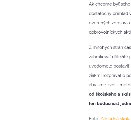
Ak chceme byť schopn
dostatočný prehľad v
overených zdrojov a
dobrovoľníckych akti
Z mnohých strán čast
zahmlievať dôležité
uvedomelo postaviť 
žiakmi rozprávať o po
aby sme zvolili metó
od školského a skúsm
len budúcnosť jedno
Foto:
Základná škol