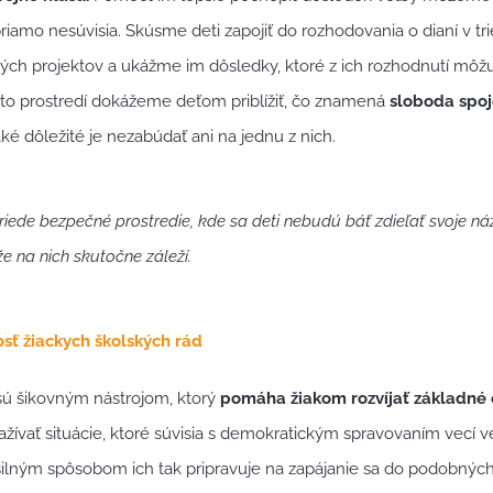
priamo nesúvisia. Skúsme deti zapojiť do rozhodovania o dianí v tr
ých projektov a ukážme im dôsledky, ktoré z ich rozhodnutí môžu
to prostredí dokážeme deťom priblížiť, čo znamená
sloboda spoj
ké dôležité je nezabúdať ani na jednu z nich.
riede bezpečné prostredie, kde sa deti nebudú báť zdieľať svoje ná
e na nich skutočne záleží.
sť žiackych školských rád
sú šikovným nástrojom, ktorý
pomáha žiakom rozvíjať základné 
ívať situácie, ktoré súvisia s demokratickým spravovaním vecí v
ilným spôsobom ich tak pripravuje na zapájanie sa do podobnýc