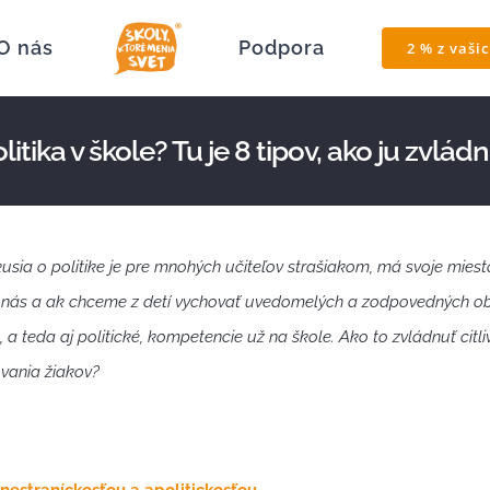
O nás
Podpora
2 % z vaši
litika v škole? Tu je 8 tipov, ako ju zvlád
usia o politike je pre mnohých učiteľov strašiakom, má svoje miest
 nás a ak chceme z detí vychovať uvedomelých a zodpovedných o
, a teda aj politické, kompetencie už na škole. Ako to zvládnuť citli
vania žiakov?
 nestraníckosťou a apolitickosťou