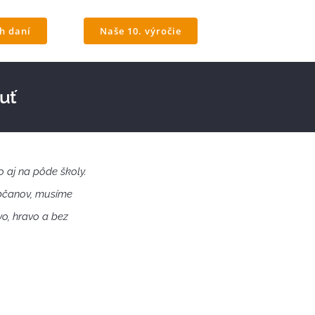
ch daní
Naše 10. výročie
nuť
o aj na pôde školy.
bčanov, musíme
vo, hravo a bez