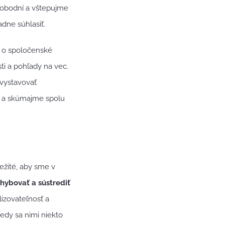
lobodní a vštepujme
dne súhlasiť.
ú o spoločenské
ti a pohľady na vec.
 vystavovať
e a skúmajme spolu
ležité, aby sme v
hybovať a sústrediť
izovateľnosť a
edy sa nimi niekto