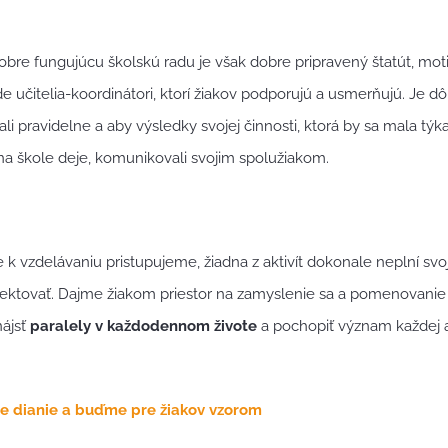
re fungujúcu školskú radu je však dobre pripravený štatút, moti
 učitelia-koordinátori, ktorí žiakov podporujú a usmerňujú. Je dôl
ali pravidelne
a aby výsledky svojej činnosti, ktorá by sa mala tý
na škole deje, komunikovali svojim spolužiakom.
k vzdelávaniu pristupujeme, žiadna z aktivít dokonale neplní svoj 
ektovať. Dajme žiakom priestor na zamyslenie sa a pomenovani
ájsť
paralely v každodennom živote
a pochopiť význam každej akt
ne dianie a buďme pre žiakov vzorom