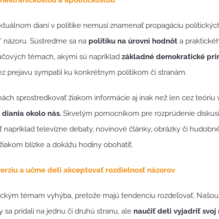
aktuálnom dianí v politike nemusí znamenať propagáciu politických
” názoru. Sústreďme sa na
politiku na úrovni hodnôt
a praktickéh
ľúčových témach, akými sú napríklad
základné demokratické pri
z prejavu sympatií ku konkrétnym politikom či stranám.
ch sprostredkovať žiakom informácie aj inak než len cez teóriu v
 diania okolo nás.
Skvelým pomocníkom pre rozprúdenie diskusi
 napríklad televízne debaty, novinové články, obrázky či hudobn
ú žiakom blízke a dokážu hodiny obohatiť.
verziu a učme deti akceptovať rozdielnosť názorov
tickým témam vyhýba, pretože majú tendenciu rozdeľovať. Našou 
y sa pridali na jednu či druhú stranu, ale
naučiť deti vyjadriť svoj