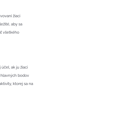
vovaní žiaci
ežité, aby sa
kať všetkého
účel, ak ju žiaci
e hlavných bodov
ivity, ktorej sa na