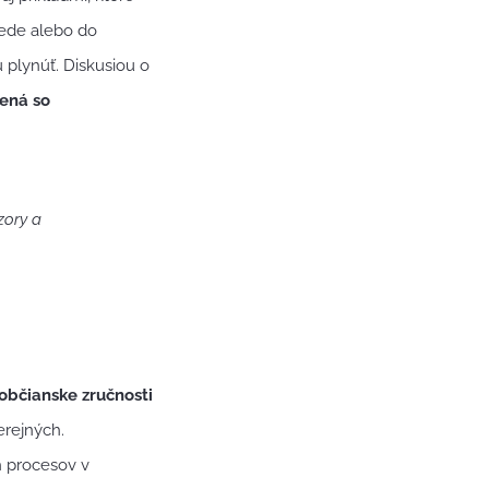
iede alebo do
 plynúť. Diskusiou o
ená so
zory a
občianske zručnosti
erejných.
h procesov v