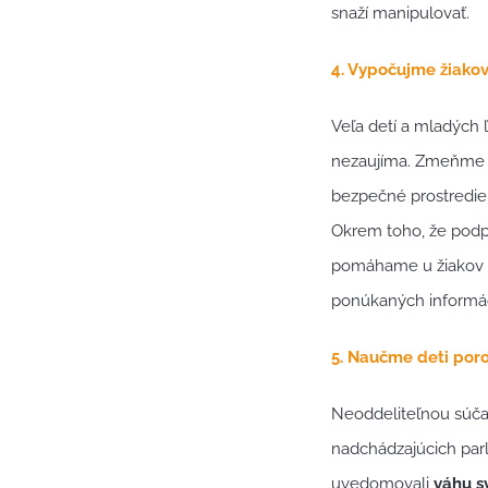
snaží manipulovať.
4. Vypočujme žiakov
Veľa detí a mladých ľ
nezaujíma. Zmeňme 
bezpečné prostredie,
Okrem toho, že podp
pomáhame u žiakov ro
ponúkaných informác
5. Naučme deti por
Neoddeliteľnou súčasť
nadchádzajúcich parl
uvedomovali
váhu s