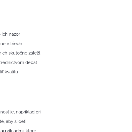
o ich názor
me v triede
ich skutočne záleží.
stredníctvom debát
ť kvalitu
osť je, napríklad pri
, aby si deti
 príkladmi, ktoré