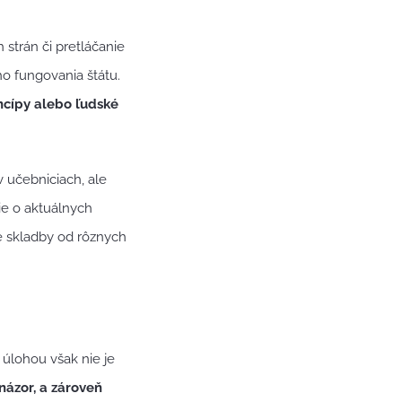
 strán či pretláčanie
o fungovania štátu.
ncípy alebo ľudské
 učebniciach, ale
e o aktuálnych
é skladby od rôznych
úlohou však nie je
 názor, a zároveň