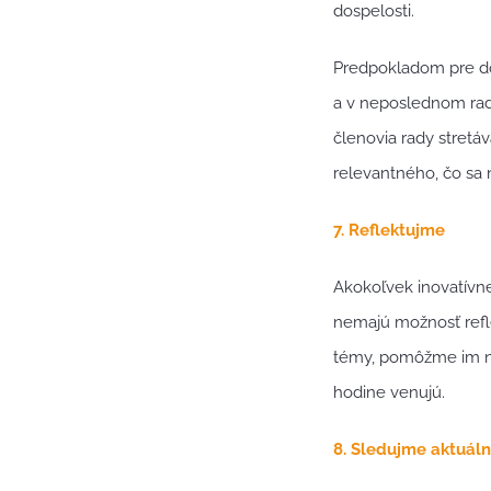
dospelosti.
Predpokladom pre dob
a v neposlednom rade
členovia rady stretáv
relevantného, čo sa 
7. Reflektujme
Akokoľvek inovatívne 
nemajú možnosť refl
témy, pomôžme im n
hodine venujú.
8. Sledujme aktuál