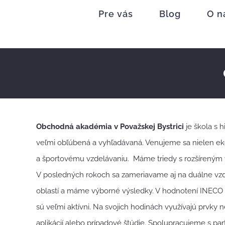
Skip
Pre vás
Blog
O n
to
content
Obchodná akadémia v Považskej Bystrici
je škola s h
veľmi obľúbená a vyhľadávaná. Venujeme sa nielen e
a športovému vzdelávaniu. Máme triedy s rozšíreným v
V posledných rokoch sa zameriavame aj na duálne vzde
oblastí a máme výborné výsledky. V hodnotení INECO 
sú veľmi aktívni. Na svojich hodinách využívajú prvky 
aplikácií alebo prípadové štúdie. Spolupracujeme s p