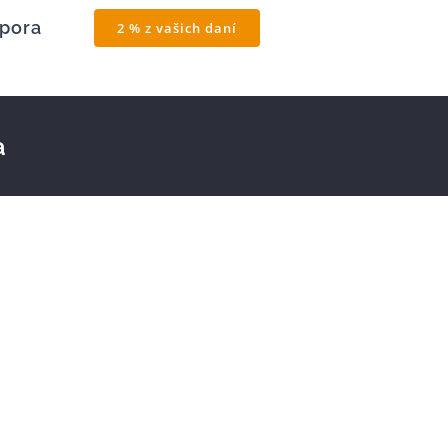
pora
2 % z vašich daní
a