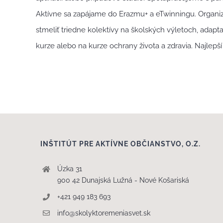
Aktívne sa zapájame do Erazmu+ a eTwinningu. Organizu
stmeliť triedne kolektívy na školských výletoch, ada
kurze alebo na kurze ochrany života a zdravia. Najlepší
INŠTITÚT PRE AKTÍVNE OBČIANSTVO, O.Z.
Úzka 31
900 42 Dunajská Lužná - Nové Košariská
+421 949 183 693
info@skolyktoremeniasvet.sk