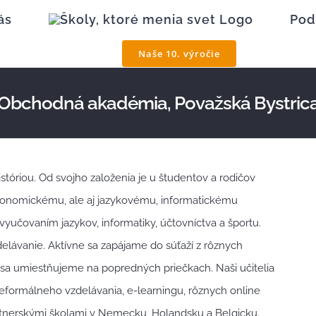
ás
Pod
Naše 10. výročie
Obchodná akadémia, Považská Bystric
istóriou. Od svojho založenia je u študentov a rodičov
konomickému, ale aj jazykovému, informatickému
yučovaním jazykov, informatiky, účtovníctva a športu.
lávanie. Aktívne sa zapájame do súťaží z rôznych
sa umiestňujeme na popredných priečkach. Naši učitelia
neformálneho vzdelávania, e-learningu, rôznych online
artnerskými školami v Nemecku, Holandsku a Belgicku.