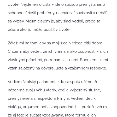
živote. Nejde len o čísla – ide o spôsob premýšľania, o
schopnosť riešiť problémy, nachádzať súvislosti a nebáť
sa výziev. Mojím cieľom je, aby žiaci vedeli, prečo sa
učia, a ako to môžu použiť v živote.
Záleží mi na tom, aby sa moji žiaci v triede cítili dobre.
Chcem, aby vedeli, že ich vnímam ako osobnosti – s ich
vlastnými príbehmi, potrebami aj snami. Budujem s nimi
vzťah založený na dôvere, úcte a vzájomnom rešpekte.
Vediem školský parlament, kde sa spolu učíme, že
názor má svoju váhu vtedy, keď je vyjadrený slušne,
premyslene a s rešpektom k iným. Vediem deti k
dialógu, argumentácii a zodpovednosti – pretože verím,
že aj toto je súčasť vzdelávania, ktoré formuje ich