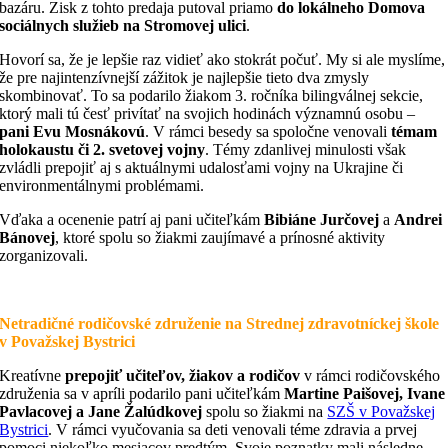
bazáru. Zisk z tohto predaja putoval priamo
do lokálneho Domova
sociálnych služieb na Stromovej ulici
.
Hovorí sa, že je lepšie raz vidieť ako stokrát počuť. My si ale myslíme,
že pre najintenzívnejší zážitok je najlepšie tieto dva zmysly
skombinovať. To sa podarilo žiakom 3. ročníka bilingválnej sekcie,
ktorý mali tú česť privítať na svojich hodinách významnú osobu –
pani Evu Mosnákovú
. V rámci besedy sa spoločne venovali
témam
holokaustu či 2. svetovej vojny
. Témy zdanlivej minulosti však
zvládli prepojiť aj s aktuálnymi udalosťami vojny na Ukrajine či
environmentálnymi problémami.
Vďaka a ocenenie patrí aj pani učiteľkám
Bibiáne Jurčovej
a
Andrei
Bánovej
, ktoré spolu so žiakmi zaujímavé a prínosné aktivity
zorganizovali.
Netradičné rodičovské združenie na Strednej zdravotníckej škole
v Považskej Bystrici
Kreatívne
prepojiť učiteľov, žiakov a rodičov
v rámci rodičovského
združenia sa v apríli podarilo pani učiteľkám
Martine Paišovej, Ivane
Pavlacovej a Jane Žalúdkovej
spolu so žiakmi
na
SZŠ v Považskej
Bystrici
. V rámci vyučovania sa deti venovali téme zdravia a prvej
pomoci niekoľko mesiacov predtým. Svoje poznatky mali následne