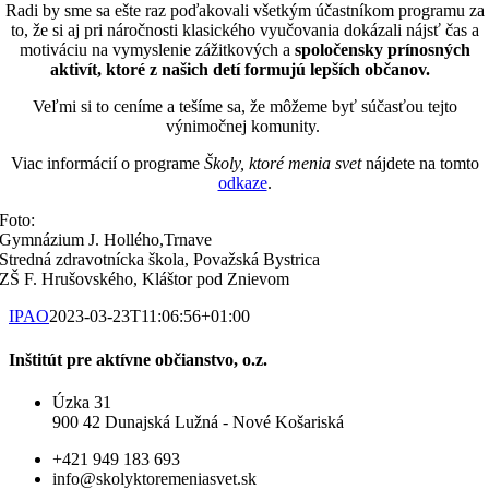
Radi by sme sa ešte raz poďakovali všetkým účastníkom programu za
to, že si aj pri náročnosti klasického vyučovania dokázali nájsť čas a
motiváciu na vymyslenie zážitkových a
spoločensky prínosných
aktivít, ktoré z našich detí formujú lepších občanov.
Veľmi si to ceníme a tešíme sa, že môžeme byť súčasťou tejto
výnimočnej komunity.
Viac informácií o programe
Školy, ktoré menia svet
nájdete na tomto
odkaze
.
Foto:
Gymnázium J. Hollého,Trnave
Stredná zdravotnícka škola, Považská Bystrica
ZŠ F. Hrušovského, Kláštor pod Znievom
IPAO
2023-03-23T11:06:56+01:00
Inštitút pre aktívne občianstvo, o.z.
Úzka 31
900 42 Dunajská Lužná - Nové Košariská
+421 949 183 693
info@skolyktoremeniasvet.sk