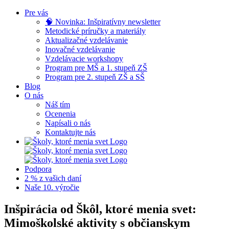
Skip
Pre vás
to
🧠 Novinka: Inšpiratívny newsletter
content
Metodické príručky a materiály
Aktualizačné vzdelávanie
Inovačné vzdelávanie
Vzdelávacie workshopy
Program pre MŠ a 1. stupeň ZŠ
Program pre 2. stupeň ZŠ a SŠ
Blog
O nás
Náš tím
Ocenenia
Napísali o nás
Kontaktujte nás
Podpora
2 % z vašich daní
Naše 10. výročie
Inšpirácia od Škôl, ktoré menia svet:
Mimoškolské aktivity s občianskym