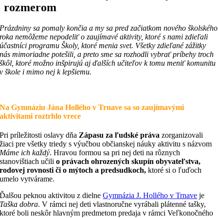
rozmerom
Prázdniny sa pomaly končia a my sa pred začiatkom nového školského
roka nemôžeme nepodeliť o zaujímavé aktivity, ktoré s nami zdieľali
účastníci programu
Školy, ktoré menia svet
. Všetky zdieľané zážitky
nás mimoriadne potešili, a preto sme sa rozhodli vybrať príbehy troch
škôl, ktoré možno inšpirujú aj ďalších učiteľov k tomu meniť komunitu
v škole i mimo nej k lepšiemu.
Na Gymnáziu Jána Hollého v Trnave sa so zaujímavými
aktivitami roztrhlo vrece
Pri príležitosti oslavy dňa
Zápasu za ľudské práva
zorganizovali
žiaci pre všetky triedy s výučbou občianskej náuky aktivitu s názvom
Máme ich každý
. Hravou formou sa pri nej deti na rôznych
stanovištiach učili
o právach ohrozených skupín obyvateľstva,
rodovej rovnosti či o mýtoch a predsudkoch,
ktoré si o ľuďoch
umelo vytvárame.
Ďalšou peknou aktivitou z dielne
Gymnázia J. Hollého v Trnave
je
Taška dobra
. V rámci nej deti vlastnoručne vyrábali plátenné tašky,
ktoré boli neskôr hlavným predmetom predaja v rámci Veľkonočného