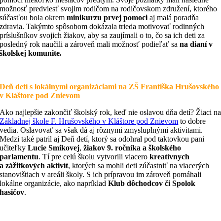
možnosť predviesť svojim rodičom na rodičovskom združení, ktorého
súčasťou bola okrem
minikurzu prvej pomoci
aj malá poradňa
zdravia. Takýmto spôsobom dokázala trieda motivovať rodinných
príslušníkov svojich žiakov, aby sa zaujímali o to, čo sa ich deti za
posledný rok naučili a zároveň mali možnosť podieľať sa
na dianí v
školskej komunite.
Deň detí s lokálnymi organizáciami na ZŠ Františka Hrušovského
v Kláštore pod Znievom
Ako najlepšie zakončiť školský rok, keď nie oslavou dňa detí? Žiaci n
Základnej škole F. Hrušovského v Kláštore pod Znievom
to dobre
vedia. Oslavovať sa však dá aj rôznymi zmysluplnými aktivitami.
Medzi také patril aj
Deň detí
, ktorý sa odohral pod taktovkou pani
učiteľky
Lucie Smikovej
,
žiakov 9. ročníka a školského
parlamentu
. Tí pre celú školu vytvorili viacero
kreatívnych
a zážitkových aktivít
, ktorých sa mohli deti zúčastniť na viacerých
stanovištiach v areáli školy. S ich prípravou im zároveň pomáhali
lokálne organizácie, ako napríklad
Klub dôchodcov či Spolok
hasičov
.