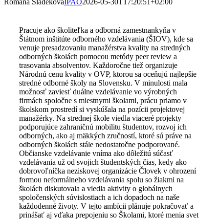
Romana Sládeková
IPAO
2026-05-30T17:20:51+02:00
Pracuje ako školiteľka a odborná zamestnankyňa v
Štátnom inštitúte odborného vzdelávania (ŠIOV), kde sa
venuje presadzovaniu manažérstva kvality na stredných
odborných školách pomocou metódy peer review a
trasovania absolventov. Každoročne tiež organizuje
Národnú cenu kvality v OVP, ktorou sa oceňujú najlepšie
stredné odborné školy na Slovensku. V minulosti mala
možnosť zaviesť duálne vzdelávanie vo výrobných
firmách spoločne s miestnymi školami, prácu priamo v
školskom prostredí si vyskúšala na pozícii projektovej
manažérky. Na strednej škole viedla viaceré projekty
podporujúce zahraničnú mobilitu študentov, rozvoj ich
odborných, ako aj mäkkých zručností, ktoré sú práve na
odborných školách stále nedostatočne podporované.
Občianske vzdelávanie vníma ako dôležitú súčasť
vzdelávania už od svojich študentských čias, kedy ako
dobrovoľníčka neziskovej organizácie Človek v ohrození
formou neformálneho vzdelávania spolu so žiakmi na
školách diskutovala a viedla aktivity o globálnych
spoločenských súvislostiach a ich dopadoch na naše
každodenné životy. V tejto ambícii plánuje pokračovať a
prinášať aj vďaka prepojeniu so Školami, ktoré menia svet