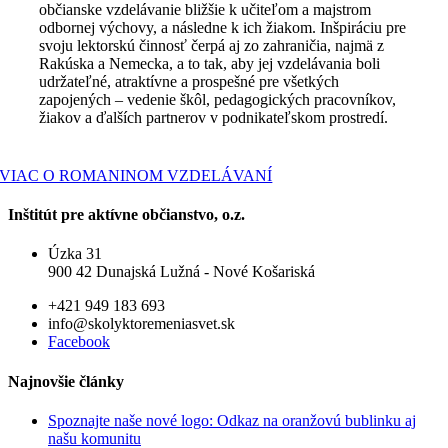
občianske vzdelávanie bližšie k učiteľom a majstrom
odbornej výchovy, a následne k ich žiakom. Inšpiráciu pre
svoju lektorskú činnosť čerpá aj zo zahraničia, najmä z
Rakúska a Nemecka, a to tak, aby jej vzdelávania boli
udržateľné, atraktívne a prospešné pre všetkých
zapojených – vedenie škôl, pedagogických pracovníkov,
žiakov a ďalších partnerov v podnikateľskom prostredí.
VIAC O ROMANINOM VZDELÁVANÍ
Inštitút pre aktívne občianstvo, o.z.
Úzka 31
900 42 Dunajská Lužná - Nové Košariská
+421 949 183 693
info@skolyktoremeniasvet.sk
Facebook
Najnovšie články
Spoznajte naše nové logo: Odkaz na oranžovú bublinku aj
našu komunitu